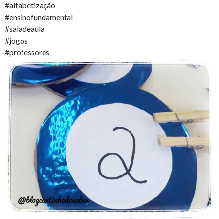
#alfabetização
#ensinofundamental
#saladeaula
#jogos
#professores