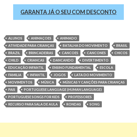
GARANTA JÁ O SEU COM DESCONTO
ALUNOS
ANIMAÇOES
ANIMADO
ATIVIDADE PARA CRIANÇAS
BATALHA DO MOVIMENTO
BRASIL
BRAZIL
BRINCADEIRAS
CANCOES
CANCONES
CHICOS
CHILD
CRIANCAS
DANCANDO
DIVERTIMENTO
EDUCAÇÃO INFANTIL
ENSINO FUNDAMENTAL
ESCOLA
FAMILIA
INFANTIL
JOGOS
LATA DO MOVIMENTO
MOVIMENTOS
MÚSICA
MÚSICAS Y CANÇÕES PARA CRIANÇAS
PAIS
PORTUGUESE LANGUAGE (HUMAN LANGUAGE)
PORTUGUESE SONGS FOR KIDS
PROFESSORES
RECURSO PARA SALA DE AULA
RONDAS
SONG