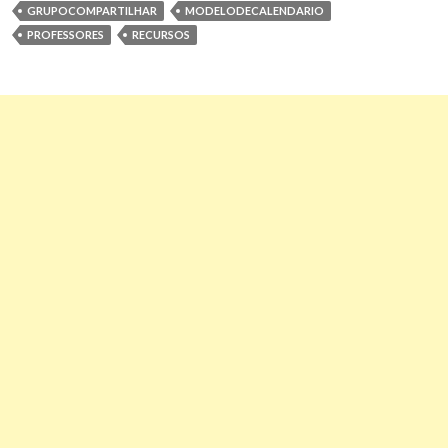
GRUPOCOMPARTILHAR
MODELODECALENDARIO
PROFESSORES
RECURSOS