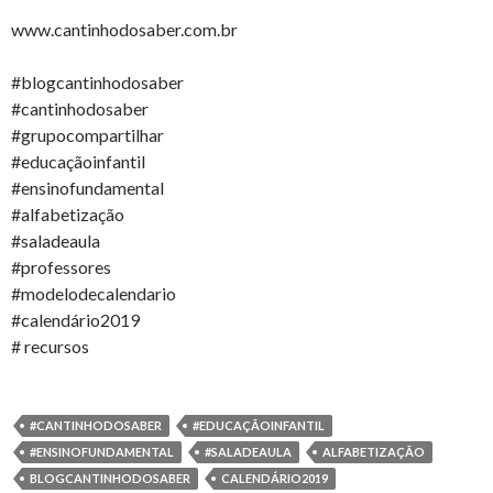
www.cantinhodosaber.com.br
#blogcantinhodosaber
#cantinhodosaber
#grupocompartilhar
#educaçãoinfantil
#ensinofundamental
#alfabetização
#saladeaula
#professores
#modelodecalendario
#calendário2019
# recursos
#CANTINHODOSABER
#EDUCAÇÃOINFANTIL
#ENSINOFUNDAMENTAL
#SALADEAULA
ALFABETIZAÇÃO
BLOGCANTINHODOSABER
CALENDÁRIO2019