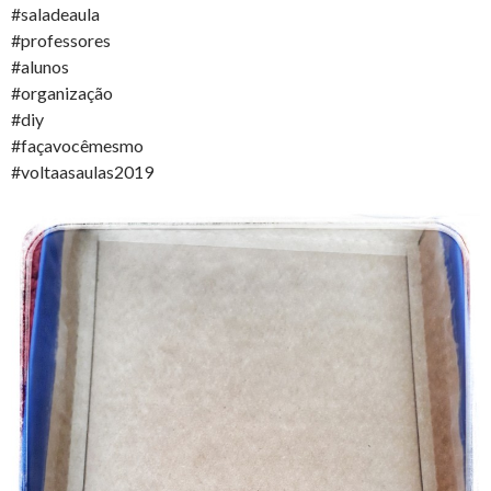
#saladeaula
#professores
#alunos
#organização
#diy
#façavocêmesmo
#voltaasaulas2019