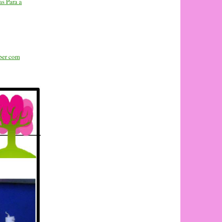
s Para a
aber com