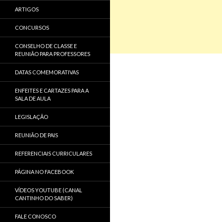
ARTIGOS
CONCURSOS
CONSELHO DE CLASSE E
REUNIÃO PARA PROFESSORES
DATAS COMEMORATIVAS
ENFEITES E CARTAZES PARA A
SALA DE AULA
LEGISLAÇÃO
REUNIÃO DE PAIS
REFERENCIAIS CURRICULARES
PÁGINA NO FACEBOOK
VÍDEOS YOUTUBE (CANAL
CANTINHO DO SABER)
FALE CONOSCO