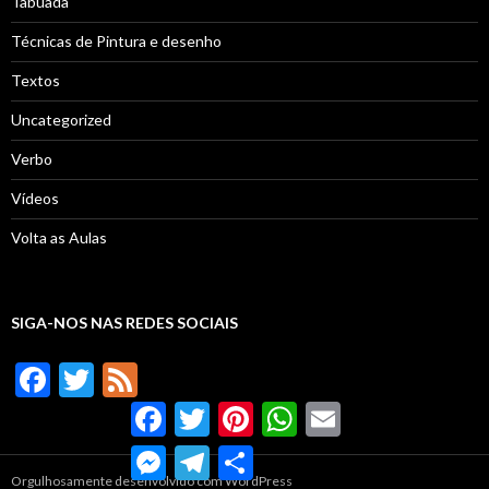
Tabuada
Técnicas de Pintura e desenho
Textos
Uncategorized
Verbo
Vídeos
Volta as Aulas
SIGA-NOS NAS REDES SOCIAIS
F
T
F
ac
w
ee
Facebook
Twitter
Pinterest
WhatsApp
Email
e
itt
d
Messenger
Telegram
Compartilhar
b
er
Orgulhosamente desenvolvido com WordPress