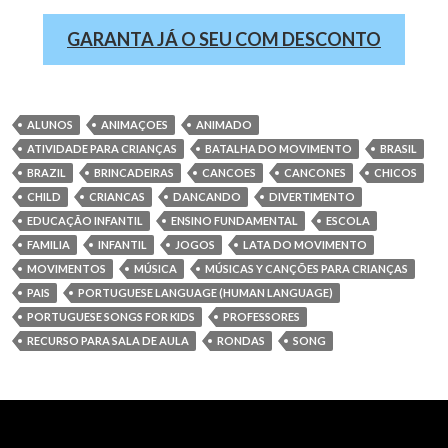
GARANTA JÁ O SEU COM DESCONTO
ALUNOS
ANIMAÇOES
ANIMADO
ATIVIDADE PARA CRIANÇAS
BATALHA DO MOVIMENTO
BRASIL
BRAZIL
BRINCADEIRAS
CANCOES
CANCONES
CHICOS
CHILD
CRIANCAS
DANCANDO
DIVERTIMENTO
EDUCAÇÃO INFANTIL
ENSINO FUNDAMENTAL
ESCOLA
FAMILIA
INFANTIL
JOGOS
LATA DO MOVIMENTO
MOVIMENTOS
MÚSICA
MÚSICAS Y CANÇÕES PARA CRIANÇAS
PAIS
PORTUGUESE LANGUAGE (HUMAN LANGUAGE)
PORTUGUESE SONGS FOR KIDS
PROFESSORES
RECURSO PARA SALA DE AULA
RONDAS
SONG