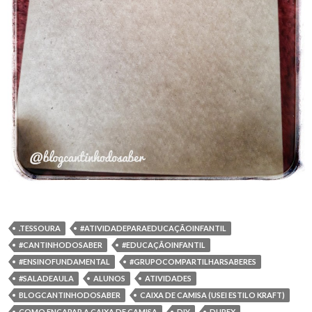
.TESSOURA
#ATIVIDADEPARAEDUCAÇÃOINFANTIL
#CANTINHODOSABER
#EDUCAÇÃOINFANTIL
#ENSINOFUNDAMENTAL
#GRUPOCOMPARTILHARSABERES
#SALADEAULA
ALUNOS
ATIVIDADES
BLOGCANTINHODOSABER
CAIXA DE CAMISA (USEI ESTILO KRAFT)
COMO ENCAPAR A CAIXA DE CAMISA
DIY
DUREX