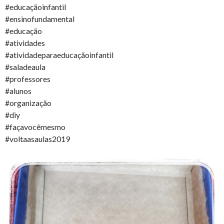
#educaçãoinfantil
#ensinofundamental
#educação
#atividades
#atividadeparaeducaçãoinfantil
#saladeaula
#professores
#alunos
#organização
#diy
#façavocêmesmo
#voltaasaulas2019