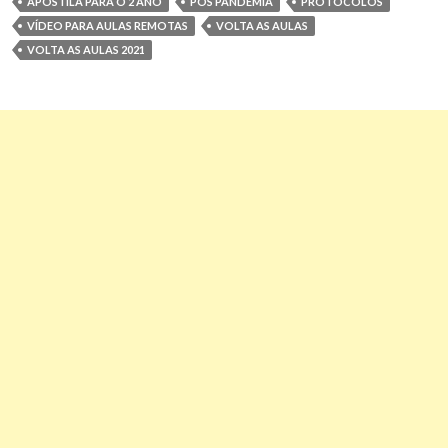
APOSTILA PARA O 2 ANO
PÓS PANDEMIA
PROTOCOLOS
VÍDEO PARA AULAS REMOTAS
VOLTA AS AULAS
VOLTA AS AULAS 2021