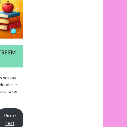
TRE EM
as nossas
vidades e
ara fazer
Pinte
rest