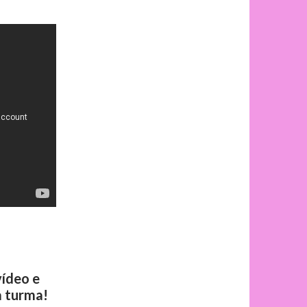
vídeo e
a turma!