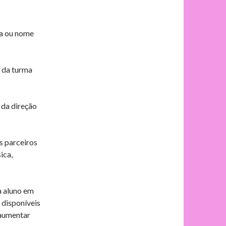
ma ou nome
 da turma
da direção
s parceiros
ica,
a aluno em
 disponíveis
 aumentar