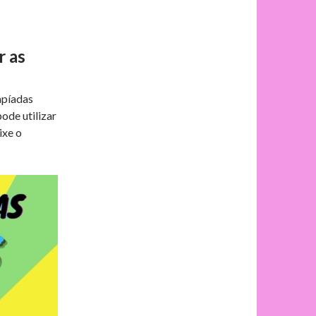
r as
mpíadas
ode utilizar
ixe o