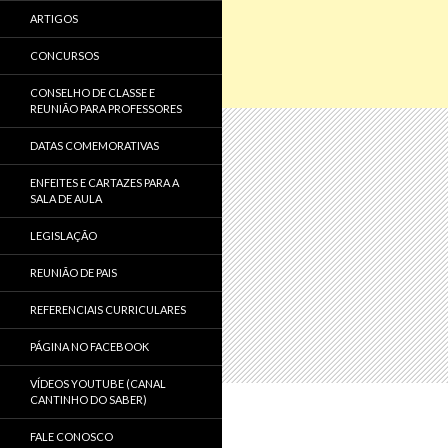
ARTIGOS
CONCURSOS
CONSELHO DE CLASSE E
REUNIÃO PARA PROFESSORES
DATAS COMEMORATIVAS
ENFEITES E CARTAZES PARA A
SALA DE AULA
LEGISLAÇÃO
REUNIÃO DE PAIS
REFERENCIAIS CURRICULARES
PÁGINA NO FACEBOOK
VÍDEOS YOUTUBE (CANAL
CANTINHO DO SABER)
FALE CONOSCO