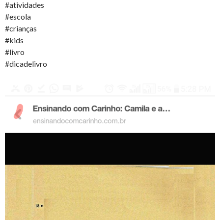
#atividades
#escola
#crianças
#kids
#livro
#dicadelivro