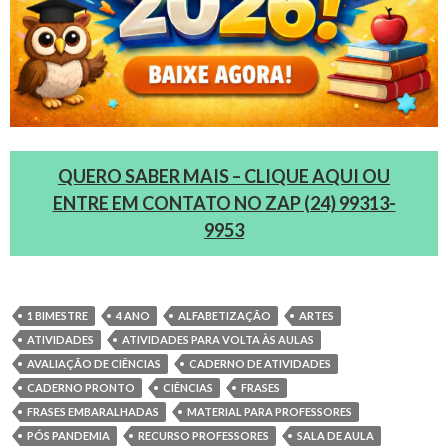
QUERO SABER MAIS – CLIQUE AQUI OU
ENTRE EM CONTATO NO ZAP (24) 99313-
9953
1 BIMESTRE
4 ANO
ALFABETIZAÇÃO
ARTES
ATIVIDADES
ATIVIDADES PARA VOLTA ÀS AULAS
AVALIAÇÃO DE CIÊNCIAS
CADERNO DE ATIVIDADES
CADERNO PRONTO
CIÊNCIAS
FRASES
FRASES EMBARALHADAS
MATERIAL PARA PROFESSORES
PÓS PANDEMIA
RECURSO PROFESSORES
SALA DE AULA