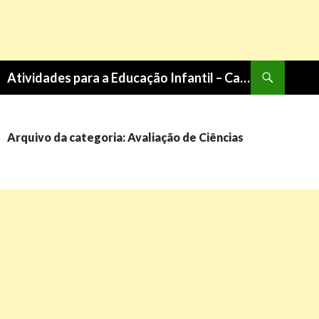
Pesquisa
Atividades para a Educação Infantil – Cantinho do Saber
PULAR
PARA
O
CONTEÚDO
Arquivo da categoria: Avaliação de Ciências