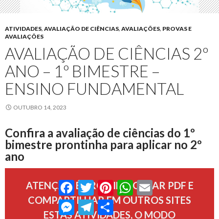
ATIVIDADES
,
AVALIAÇÃO DE CIÊNCIAS
,
AVALIAÇÕES
,
PROVAS E
AVALIAÇÕES
AVALIAÇÃO DE CIÊNCIAS 2º
ANO – 1º BIMESTRE –
ENSINO FUNDAMENTAL
OUTUBRO 14, 2023
Confira a avaliação de ciências do 1º
bimestre prontinha para aplicar no 2º
ano
Facebook
Twitter
Pinterest
WhatsApp
Email
ATENÇÃO, É PROIBIDO GERAR PDF E
COMPARTILHAR EM OUTROS SITES
Messenger
Telegram
Compartilhar
ESTAS ATIVIDADES, O MODO