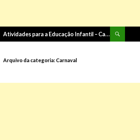
Pesquisa
Atividades para a Educação Infantil – Cantinho do Saber
PULAR
PARA
O
CONTEÚDO
Arquivo da categoria: Carnaval