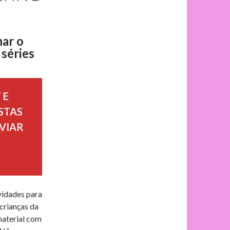
har o
 séries
 E
STAS
VIAR
vidades para
 crianças da
 material com