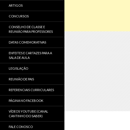
ARTIGOS
CONCURSOS
CONSELHO DE CLASSE E
REUNIÃO PARA PROFESSORES
DATAS COMEMORATIVAS
ENFEITES E CARTAZES PARA A
SALA DE AULA
LEGISLAÇÃO
REUNIÃO DE PAIS
REFERENCIAIS CURRICULARES
PÁGINA NO FACEBOOK
VÍDEOS YOUTUBE (CANAL
CANTINHO DO SABER)
FALE CONOSCO