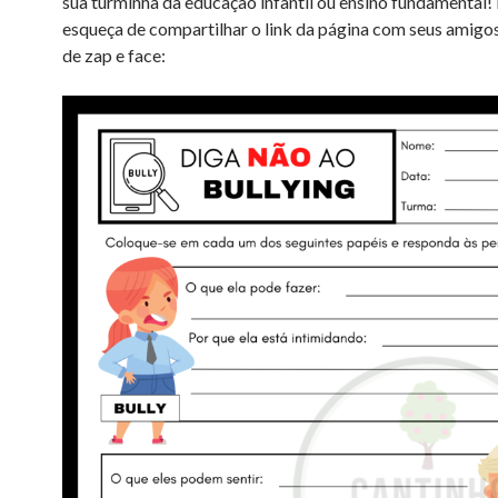
sua turminha da educação infantil ou ensino fundamental!
esqueça de compartilhar o link da página com seus amigo
de zap e face: