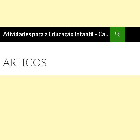
Pesquisa
Atividades para a Educação Infantil – Cantinho do Saber
PULAR
PARA
O
ARTIGOS
CONTEÚDO