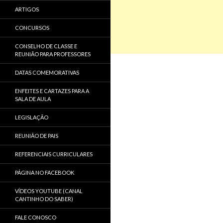
ARTIGOS
CONCURSOS
CONSELHO DE CLASSE E
REUNIÃO PARA PROFESSORES
DATAS COMEMORATIVAS
ENFEITES E CARTAZES PARA A
SALA DE AULA
LEGISLAÇÃO
REUNIÃO DE PAIS
REFERENCIAIS CURRICULARES
PÁGINA NO FACEBOOK
VÍDEOS YOUTUBE (CANAL
CANTINHO DO SABER)
FALE CONOSCO