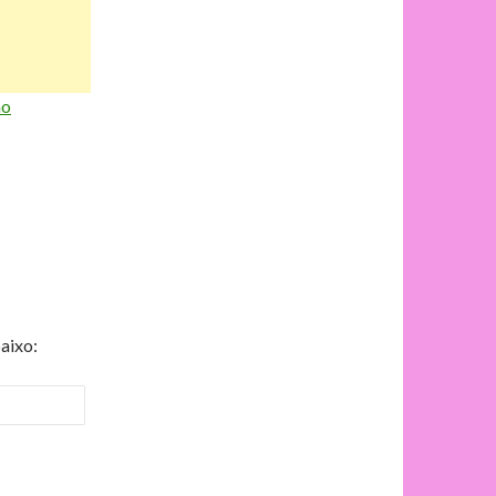
ão
aixo: