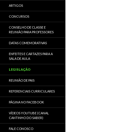
ARTIGOS
CONCURSOS
CONSELHO DE CLASSE E
REUNIÃO PARA PROFESSORES
DATAS COMEMORATIVAS
ENFEITES E CARTAZES PARA A
SALA DE AULA
LEGISLAÇÃO
REUNIÃO DE PAIS
REFERENCIAIS CURRICULARES
PÁGINA NO FACEBOOK
VÍDEOS YOUTUBE (CANAL
CANTINHO DO SABER)
FALE CONOSCO