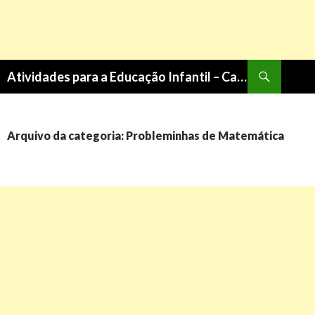
Pesquisa
Atividades para a Educação Infantil – Cantinho do Saber
PULAR
PARA
O
CONTEÚDO
Arquivo da categoria: Probleminhas de Matemática