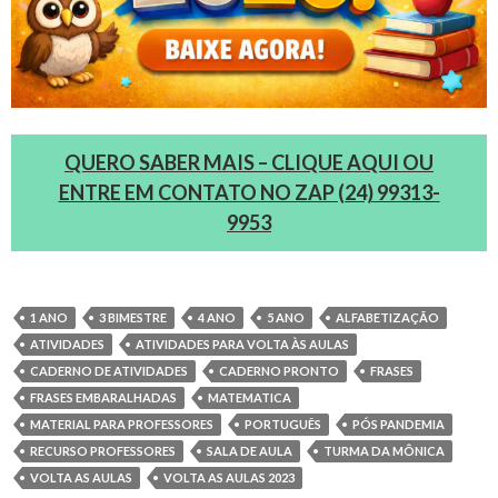
QUERO SABER MAIS – CLIQUE AQUI OU
ENTRE EM CONTATO NO ZAP (24) 99313-
9953
1 ANO
3 BIMESTRE
4 ANO
5 ANO
ALFABETIZAÇÃO
ATIVIDADES
ATIVIDADES PARA VOLTA ÀS AULAS
CADERNO DE ATIVIDADES
CADERNO PRONTO
FRASES
FRASES EMBARALHADAS
MATEMATICA
MATERIAL PARA PROFESSORES
PORTUGUÊS
PÓS PANDEMIA
RECURSO PROFESSORES
SALA DE AULA
TURMA DA MÔNICA
VOLTA AS AULAS
VOLTA AS AULAS 2023