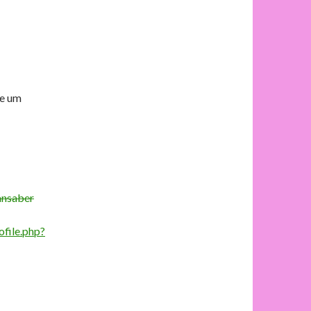
e um
ansaber
file.php?