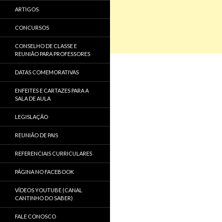
ARTIGOS
CONCURSOS
CONSELHO DE CLASSE E
REUNIÃO PARA PROFESSORES
DATAS COMEMORATIVAS
ENFEITES E CARTAZES PARA A
SALA DE AULA
LEGISLAÇÃO
REUNIÃO DE PAIS
REFERENCIAIS CURRICULARES
PÁGINA NO FACEBOOK
VÍDEOS YOUTUBE (CANAL
CANTINHO DO SABER)
FALE CONOSCO