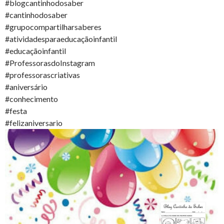
#blogcantinhodosaber
#cantinhodosaber
#grupocompartilharsaberes
#atividadesparaeducaçãoinfantil
#educaçãoinfantil
#ProfessorasdoInstagram
#professorascriativas
#aniversário
#conhecimento
#festa
#felizaniversario