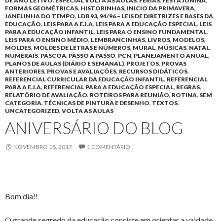
DE ANO LETIVO
,
ESPECIAL VOLTA AS AULAS
,
FÉRIAS
,
FESTA JUNINA
,
FORMAS GEOMÉTRICAS
,
HISTORINHAS
,
INICIO DA PRIMAVERA
,
JANELINHA DO TEMPO
,
LDB 93, 94/96 – LEIS DE DIRETRIZES E BASES DA
EDUCAÇÃO
,
LEIS PARA A E.J.A
,
LEIS PARA A EDUCAÇÃO ESPECIAL
,
LEIS
PARA A EDUCAÇÃO INFANTIL
,
LEIS PARA O ENSINO FUNDAMENTAL
,
LEIS PARA O ENSINO MÉDIO
,
LEMBRANCINHAS
,
LIVROS
,
MODELOS
,
MOLDES
,
MOLDES DE LETRAS E NÚMEROS
,
MURAL
,
MÚSICAS
,
NATAL
,
NUMERAIS
,
PÁSCOA
,
PASSO A PASSO
,
PCN
,
PLANEJAMENTO ANUAL
,
PLANOS DE AULAS (DIÁRIO E SEMANAL)
,
PROJETOS
,
PROVAS
ANTERIORES
,
PROVAS E AVALIAÇÕES
,
RECURSOS DIDÁTICOS
,
REFERENCIAL CURRICULAR DA EDUCAÇÃO INFANTIL
,
REFERENCIAL
PARA A E.J.A
,
REFERENCIAL PARA A EDUCAÇÃO ESPECIAL
,
REGRAS
,
RELATÓRIO DE AVALIAÇÃO
,
ROTEIROS PARA REUNIÃO
,
ROTINA
,
SEM
CATEGORIA
,
TÉCNICAS DE PINTURA E DESENHO
,
TEXTOS
,
UNCATEGORIZED
,
VOLTA AS AULAS
ANIVERSÁRIO DO BLOG
NOVEMBRO 18, 2017
1 COMENTÁRIO
Bom dia!!
O grande segredo da educação consiste em orientar a vaidade