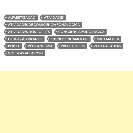
ALFABETIZAÇÃO
ATIVIDADES
ATIVIDADES DE CONSCIÊNCIA FONOLÓGICA
ATIVIDADES DOS POP-ITS
CONSCIÊNCIA FONOLÓGICA
EDUCAÇÃO INFANTIL
ENSINO FUNDAMENTAL
MATEMATICA
POP-IT
PÓS PANDEMIA
PROTOCOLOS
VOLTA AS AULAS
VOLTA AS AULAS 2021