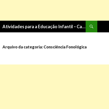
Pesquisa
Atividades para a Educação Infantil – Cantinho do Saber
PULAR
PARA
O
CONTEÚDO
Arquivo da categoria: Consciência Fonológica