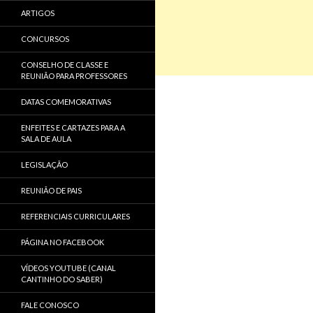
ARTIGOS
CONCURSOS
CONSELHO DE CLASSE E
REUNIÃO PARA PROFESSORES
DATAS COMEMORATIVAS
ENFEITES E CARTAZES PARA A
SALA DE AULA
LEGISLAÇÃO
REUNIÃO DE PAIS
REFERENCIAIS CURRICULARES
PÁGINA NO FACEBOOK
VÍDEOS YOUTUBE (CANAL
CANTINHO DO SABER)
FALE CONOSCO