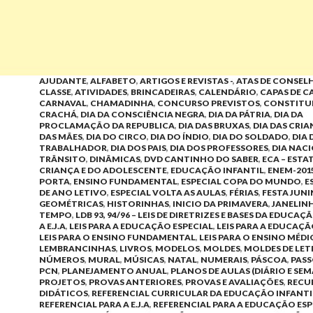
AJUDANTE
,
ALFABETO
,
ARTIGOS E REVISTAS -
,
ATAS DE CONSEL
CLASSE
,
ATIVIDADES
,
BRINCADEIRAS
,
CALENDÁRIO
,
CAPAS DE 
CARNAVAL
,
CHAMADINHA
,
CONCURSO PREVISTOS
,
CONSTITUI
CRACHÁ
,
DIA DA CONSCIÊNCIA NEGRA
,
DIA DA PÁTRIA
,
DIA DA
PROCLAMAÇÃO DA REPUBLICA
,
DIA DAS BRUXAS
,
DIA DAS CRI
DAS MÃES
,
DIA DO CIRCO
,
DIA DO ÍNDIO
,
DIA DO SOLDADO
,
DIA 
TRABALHADOR
,
DIA DOS PAIS
,
DIA DOS PROFESSORES
,
DIA NAC
TRÂNSITO
,
DINÂMICAS
,
DVD CANTINHO DO SABER
,
ECA – EST
CRIANÇA E DO ADOLESCENTE
,
EDUCAÇÃO INFANTIL
,
ENEM-201
PORTA
,
ENSINO FUNDAMENTAL
,
ESPECIAL COPA DO MUNDO
,
E
DE ANO LETIVO
,
ESPECIAL VOLTA AS AULAS
,
FÉRIAS
,
FESTA JUN
GEOMÉTRICAS
,
HISTORINHAS
,
INICIO DA PRIMAVERA
,
JANELIN
TEMPO
,
LDB 93, 94/96 – LEIS DE DIRETRIZES E BASES DA EDUCAÇ
A E.J.A
,
LEIS PARA A EDUCAÇÃO ESPECIAL
,
LEIS PARA A EDUCAÇÃ
LEIS PARA O ENSINO FUNDAMENTAL
,
LEIS PARA O ENSINO MÉDI
LEMBRANCINHAS
,
LIVROS
,
MODELOS
,
MOLDES
,
MOLDES DE LET
NÚMEROS
,
MURAL
,
MÚSICAS
,
NATAL
,
NUMERAIS
,
PÁSCOA
,
PASS
PCN
,
PLANEJAMENTO ANUAL
,
PLANOS DE AULAS (DIÁRIO E SE
PROJETOS
,
PROVAS ANTERIORES
,
PROVAS E AVALIAÇÕES
,
RECU
DIDÁTICOS
,
REFERENCIAL CURRICULAR DA EDUCAÇÃO INFANTI
REFERENCIAL PARA A E.J.A
,
REFERENCIAL PARA A EDUCAÇÃO ESP