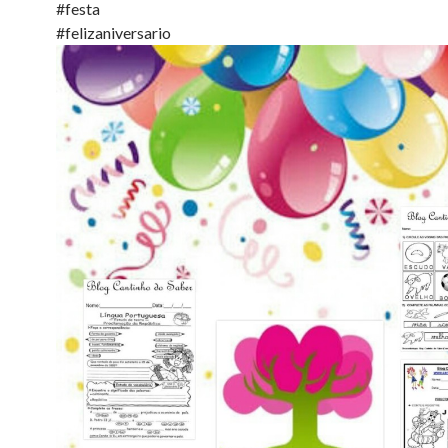
#festa
#felizaniversario