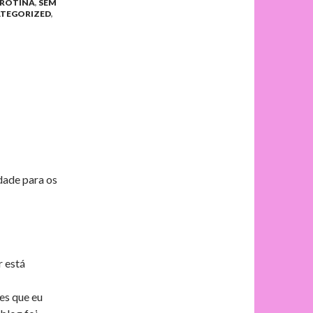
ROTINA
,
SEM
TEGORIZED
,
dade para os
r está
es que eu