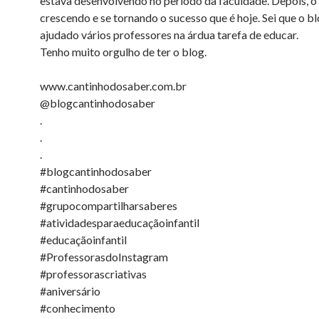
estava desenvolvendo no período da faculdade. Depois, o 
crescendo e se tornando o sucesso que é hoje. Sei que o b
ajudado vários professores na árdua tarefa de educar.
Tenho muito orgulho de ter o blog.
www.cantinhodosaber.com.br
@blogcantinhodosaber
.
.
.
#blogcantinhodosaber
#cantinhodosaber
#grupocompartilharsaberes
#atividadesparaeducaçãoinfantil
#educaçãoinfantil
#ProfessorasdoInstagram
#professorascriativas
#aniversário
#conhecimento