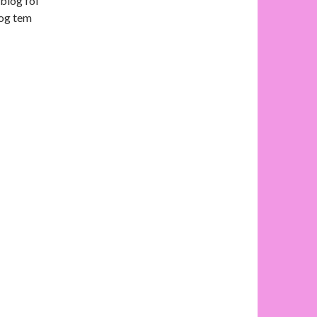
blog foi
log tem