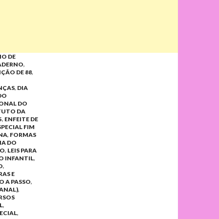
HO DE
CADERNO
,
ÇÃO DE 88
,
ANÇAS
,
DIA
DO
IONAL DO
ATUTO DA
5
,
ENFEITE DE
SPECIAL FIM
INA
,
FORMAS
HA DO
ÃO
,
LEIS PARA
O INFANTIL
,
O
,
RAS E
O A PASSO
,
MANAL)
,
RSOS
L
,
ECIAL
,