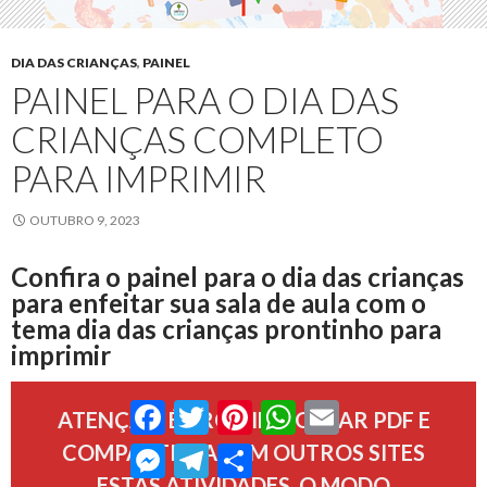
DIA DAS CRIANÇAS
,
PAINEL
PAINEL PARA O DIA DAS
CRIANÇAS COMPLETO
PARA IMPRIMIR
OUTUBRO 9, 2023
Confira o painel para o dia das crianças
para enfeitar sua sala de aula com o
tema dia das crianças prontinho para
imprimir
Facebook
Twitter
Pinterest
WhatsApp
Email
ATENÇÃO, É PROIBIDO GERAR PDF E
COMPARTILHAR EM OUTROS SITES
Messenger
Telegram
Compartilhar
ESTAS ATIVIDADES, O MODO