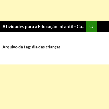
Pesquisa
Atividades para a Educação Infantil – Cantinho do Saber
PULAR
PARA
O
CONTEÚDO
Arquivo da tag: dia das crianças