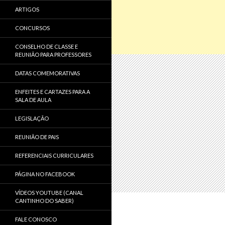
ARTIGOS
CONCURSOS
CONSELHO DE CLASSE E
REUNIÃO PARA PROFESSORES
DATAS COMEMORATIVAS
ENFEITES E CARTAZES PARA A
SALA DE AULA
LEGISLAÇÃO
REUNIÃO DE PAIS
REFERENCIAIS CURRICULARES
PÁGINA NO FACEBOOK
VÍDEOS YOUTUBE (CANAL
CANTINHO DO SABER)
FALE CONOSCO