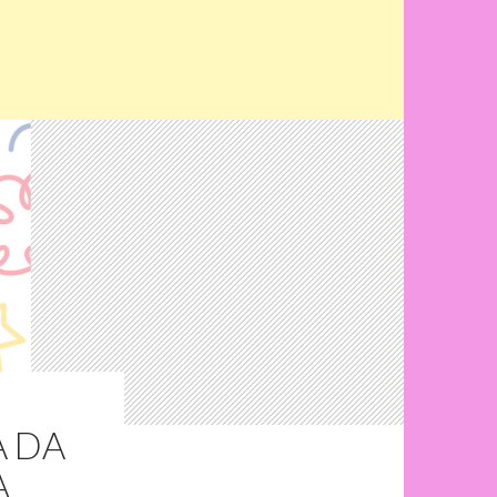
A DA
A