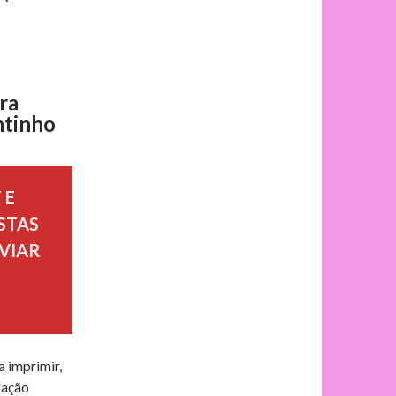
ra
ntinho
 E
STAS
VIAR
 imprimir,
cação