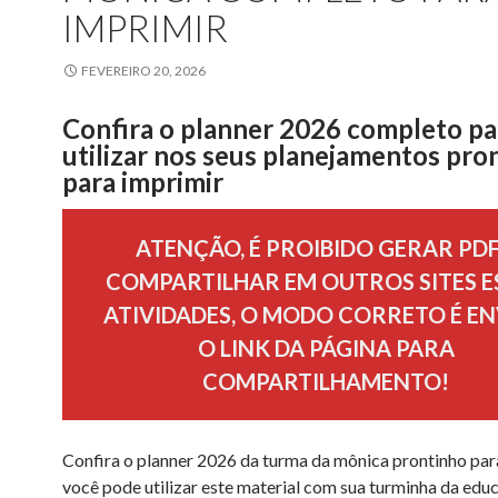
IMPRIMIR
FEVEREIRO 20, 2026
Confira o planner 2026 completo pa
utilizar nos seus planejamentos pro
para imprimir
ATENÇÃO, É PROIBIDO GERAR PDF
COMPARTILHAR EM OUTROS SITES E
ATIVIDADES, O MODO CORRETO É EN
O LINK DA PÁGINA PARA
COMPARTILHAMENTO!
Confira o planner 2026 da turma da mônica prontinho para
você pode utilizar este material com sua turminha da edu