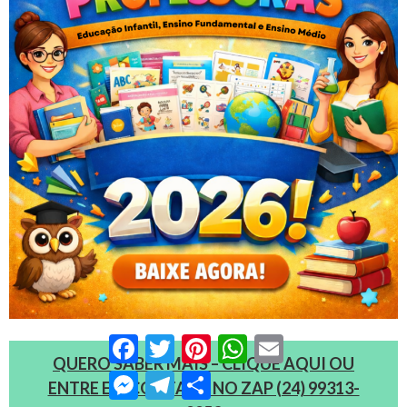
Facebook
Twitter
Pinterest
WhatsApp
Email
QUERO SABER MAIS – CLIQUE AQUI OU
Messenger
Telegram
Compartilhar
ENTRE EM CONTATO NO ZAP (24) 99313-