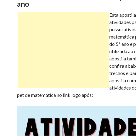
ano
e
t
t
t
i
s
Esta apostila
atividades p
b
t
e
s
l
possui ativi
e
matemática 
do 5º ano e 
o
e
r
A
n
utilizada ao
apostila ta
o
r
e
p
g
confira abai
trechos e bai
k
s
p
e
apostila com
atividades d
t
r
pet de matemática no link logo após: