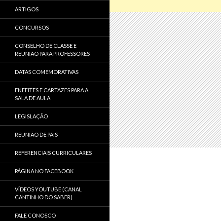
ARTIGOS
CONCURSOS
CONSELHO DE CLASSE E
REUNIÃO PARA PROFESSORES
DATAS COMEMORATIVAS
ENFEITES E CARTAZES PARA A
SALA DE AULA
LEGISLAÇÃO
REUNIÃO DE PAIS
REFERENCIAIS CURRICULARES
PÁGINA NO FACEBOOK
VÍDEOS YOUTUBE (CANAL
CANTINHO DO SABER)
FALE CONOSCO