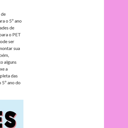
e
p
 de
ara o 5º ano
dades de
g
a
para o PET
pode ser
r
r
 montar sua
mbém,
a
t
xo alguns
xe a
m
i
pleta das
o 5º ano do
l
h
a
r