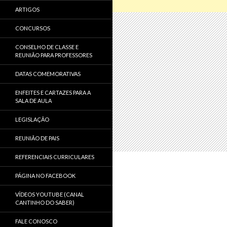
ARTIGOS
CONCURSOS
CONSELHO DE CLASSE E
REUNIÃO PARA PROFESSORES
DATAS COMEMORATIVAS
ENFEITES E CARTAZES PARA A
SALA DE AULA
LEGISLAÇÃO
REUNIÃO DE PAIS
REFERENCIAIS CURRICULARES
PÁGINA NO FACEBOOK
VÍDEOS YOUTUBE (CANAL
CANTINHO DO SABER)
FALE CONOSCO