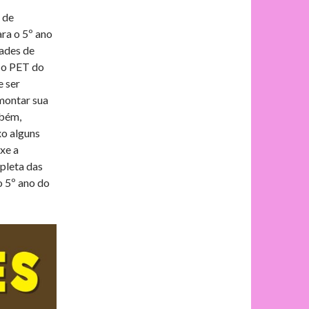
 de
e
p
ara o 5º ano
dades de
a o PET do
g
a
e ser
 montar sua
r
r
mbém,
xo alguns
a
t
xe a
pleta das
m
i
o 5º ano do
l
h
a
r