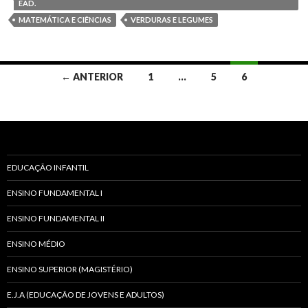
EAD.
MATEMÁTICA E CIÊNCIAS
VERDURAS E LEGUMES
← ANTERIOR
1
…
5
6
Navegação
dos
posts
EDUCAÇÃO INFANTIL
ENSINO FUNDAMENTAL I
ENSINO FUNDAMENTAL II
ENSINO MÉDIO
ENSINO SUPERIOR (MAGISTÉRIO)
E.J.A (EDUCAÇÃO DE JOVENS E ADULTOS)