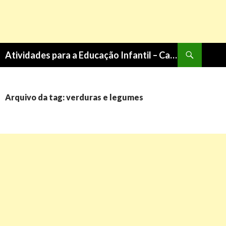
Pesquisa
Atividades para a Educação Infantil – Cantinho do Saber
PULAR
PARA
O
CONTEÚDO
Arquivo da tag: verduras e legumes