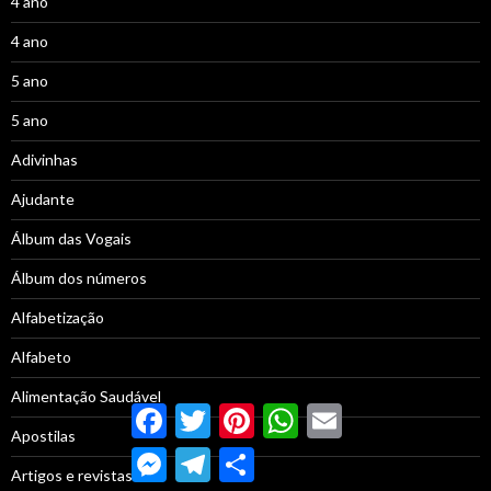
4 ano
4 ano
5 ano
5 ano
Adivinhas
Ajudante
Álbum das Vogais
Álbum dos números
Alfabetização
Alfabeto
Alimentação Saudável
Facebook
Twitter
Pinterest
WhatsApp
Email
Apostilas
Messenger
Telegram
Compartilhar
Artigos e revistas –