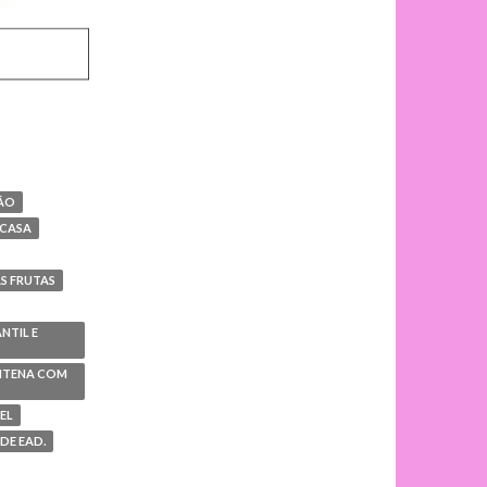
ÇÃO
 CASA
S FRUTAS
NTIL E
ENTENA COM
EL
DE EAD.