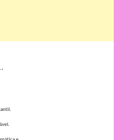
.
ntil.
ável.
emática e