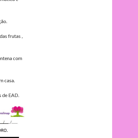
ção.
as frutas ,
rentena com
m casa.
s de EAD.