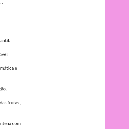
.
ntil.
ável.
emática e
ção.
as frutas ,
rentena com