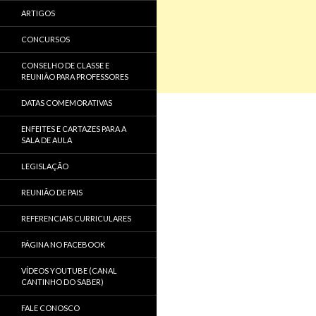
ARTIGOS
CONCURSOS
CONSELHO DE CLASSE E
REUNIÃO PARA PROFESSORES
DATAS COMEMORATIVAS
ENFEITES E CARTAZES PARA A
SALA DE AULA
LEGISLAÇÃO
REUNIÃO DE PAIS
REFERENCIAIS CURRICULARES
PÁGINA NO FACEBOOK
VÍDEOS YOUTUBE (CANAL
CANTINHO DO SABER)
FALE CONOSCO