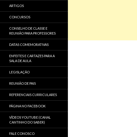
ARTIGOS
CONCURSOS
CONSELHO DE CLASSE E
REUNIÃO PARA PROFESSORES
DATAS COMEMORATIVAS
ENFEITES E CARTAZES PARA A
SALA DE AULA
LEGISLAÇÃO
REUNIÃO DE PAIS
REFERENCIAIS CURRICULARES
PÁGINA NO FACEBOOK
VÍDEOS YOUTUBE (CANAL
CANTINHO DO SABER)
FALE CONOSCO