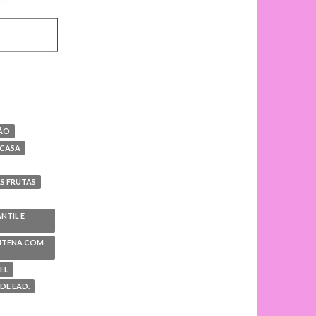
ÇÃO
 CASA
S FRUTAS
NTIL E
ENTENA COM
EL
DE EAD.