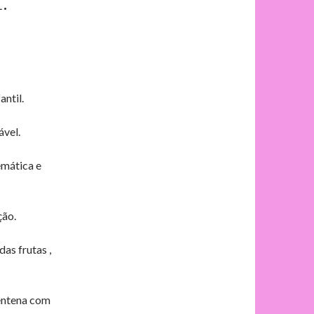
.
ntil.
ável.
emática e
ção.
as frutas ,
rentena com