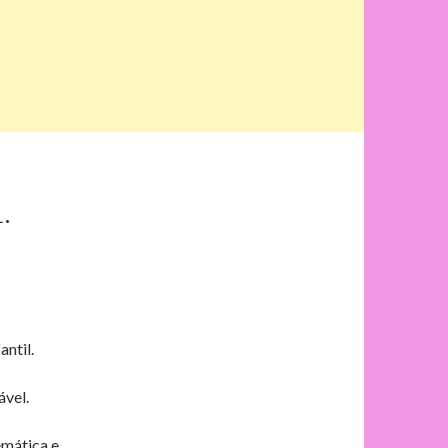
.
ntil.
ável.
emática e