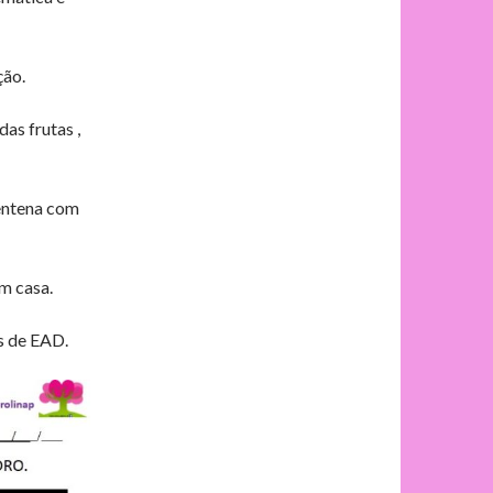
ção.
as frutas ,
rentena com
m casa.
s de EAD.