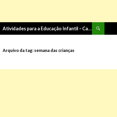
Pesquisa
Atividades para a Educação Infantil – Cantinho do Saber
PULAR
PARA
O
CONTEÚDO
Arquivo da tag: semana das crianças