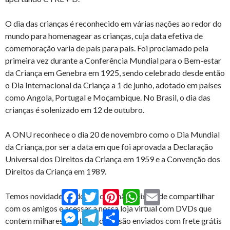
O dia das crianças é reconhecido em várias nações ao redor do
mundo para homenagear as crianças, cuja data efetiva de
comemoração varia de país para país. Foi proclamado pela
primeira vez durante a Conferência Mundial para o Bem-estar
da Criança em Genebra em 1925, sendo celebrado desde então
o Dia Internacional da Criança a 1 de junho, adotado em países
como Angola, Portugal e Moçambique. No Brasil, o dia das
crianças é solenizado em 12 de outubro.
A ONU reconhece o dia 20 de novembro como o Dia Mundial
da Criança, por ser a data em que foi aprovada a Declaração
Universal dos Direitos da Criança em 1959 e a Convenção dos
Direitos da Criança em 1989.
Facebook
Twitter
Pinterest
WhatsApp
Email
Temos novidades todos os dias, não deixem de compartilhar
com os amigos e acessar a nossa loja virtual com DVDs que
Messenger
Telegram
Compartilhar
contem milhares de atividades e são enviados com frete grátis