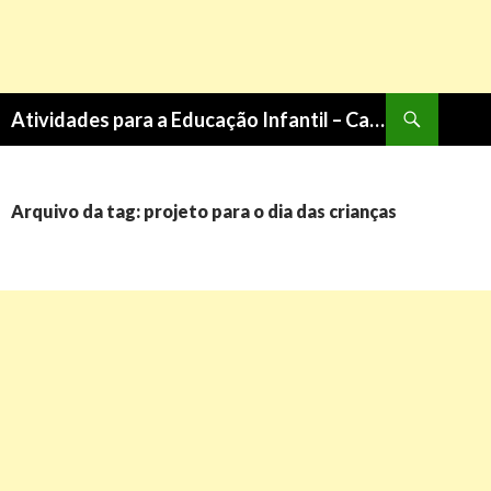
Pesquisa
Atividades para a Educação Infantil – Cantinho do Saber
PULAR
PARA
O
CONTEÚDO
Arquivo da tag: projeto para o dia das crianças