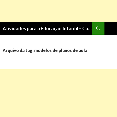
Pesquisa
Atividades para a Educação Infantil – Cantinho do Saber
PULAR
PARA
O
CONTEÚDO
Arquivo da tag: modelos de planos de aula