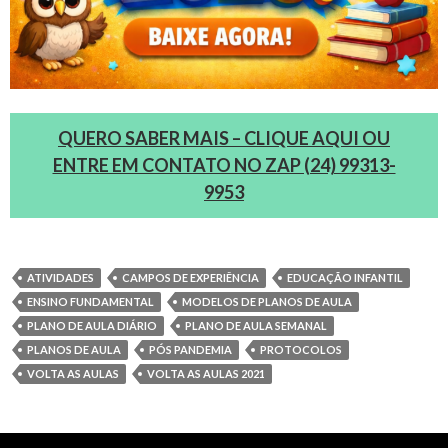
QUERO SABER MAIS – CLIQUE AQUI OU
ENTRE EM CONTATO NO ZAP (24) 99313-
9953
ATIVIDADES
CAMPOS DE EXPERIÊNCIA
EDUCAÇÃO INFANTIL
ENSINO FUNDAMENTAL
MODELOS DE PLANOS DE AULA
PLANO DE AULA DIÁRIO
PLANO DE AULA SEMANAL
PLANOS DE AULA
PÓS PANDEMIA
PROTOCOLOS
VOLTA AS AULAS
VOLTA AS AULAS 2021