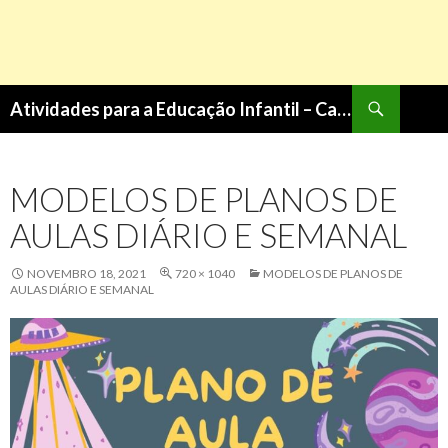
Pesquisa
Atividades para a Educação Infantil – Cantinho do Saber
PULAR
PARA
O
MODELOS DE PLANOS DE
CONTEÚDO
AULAS DIÁRIO E SEMANAL
NOVEMBRO 18, 2021
720 × 1040
MODELOS DE PLANOS DE
AULAS DIÁRIO E SEMANAL