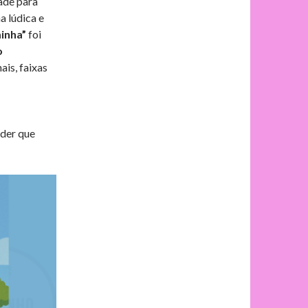
ade para
a lúdica e
inha”
foi
o
ais, faixas
nder que