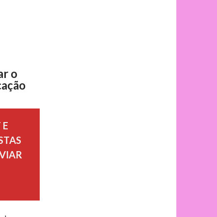
ar o
cação
 E
STAS
VIAR