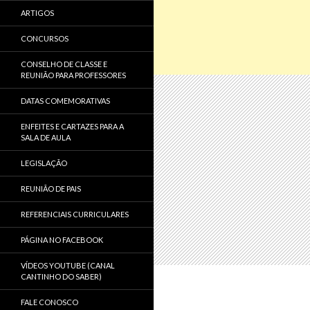
ARTIGOS
CONCURSOS
CONSELHO DE CLASSE E
REUNIÃO PARA PROFESSORES
DATAS COMEMORATIVAS
ENFEITES E CARTAZES PARA A
SALA DE AULA
LEGISLAÇÃO
REUNIÃO DE PAIS
REFERENCIAIS CURRICULARES
PÁGINA NO FACEBOOK
VÍDEOS YOUTUBE (CANAL
CANTINHO DO SABER)
FALE CONOSCO