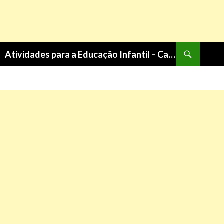
Pesquisa
Atividades para a Educação Infantil – Cantinho do Saber
PULAR
PARA
O
CONTEÚDO