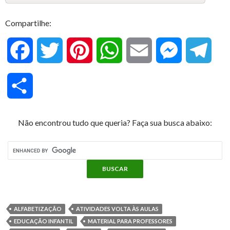
Compartilhe:
F
T
P
W
E
M
T
a
w
i
h
m
e
e
C
c
i
n
a
a
s
l
o
Não encontrou tudo que queria? Faça sua busca abaixo:
e
t
t
t
i
s
e
m
b
t
e
s
l
e
g
p
o
e
r
A
n
r
a
o
r
e
p
g
a
ALFABETIZAÇÃO
ATIVIDADES VOLTA ÀS AULAS
r
EDUCAÇÃO INFANTIL
MATERIAL PARA PROFESSORES
k
s
p
e
m