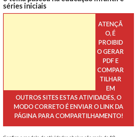
b
t
e
s
l
e
g
séries iniciais
p
o
e
r
A
n
r
ATENÇÃ
a
O, É
o
r
e
p
g
a
r
PROIBID
k
s
p
e
m
O GERAR
t
PDF E
t
r
COMPAR
i
TILHAR
l
EM
OUTROS SITES ESTAS ATIVIDADES, O
h
MODO CORRETO É ENVIAR O LINK DA
PÁGINA PARA COMPARTILHAMENTO!
a
r