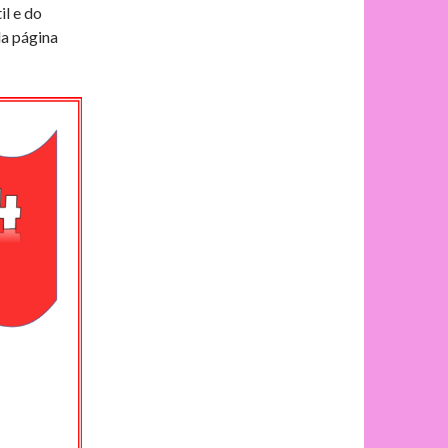
il e do
da página