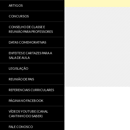
ARTIGOS
CONCURSOS
CONSELHO DE CLASSE E
REUNIÃO PARA PROFESSORES
DATAS COMEMORATIVAS
ENFEITES E CARTAZES PARA A
SALA DE AULA
LEGISLAÇÃO
REUNIÃO DE PAIS
REFERENCIAIS CURRICULARES
PÁGINA NO FACEBOOK
VÍDEOS YOUTUBE (CANAL
CANTINHO DO SABER)
FALE CONOSCO