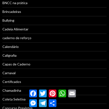
BNCC na prática
Brincadeiras
Bullying
Cadeia Alimentar
caderno de reforço
Calendário
Caligrafia
Capas de Caderno
Carnaval
Certificados
Chamadinha
Facebook
Twitter
Pinterest
WhatsApp
Email
Coleta Seletiva
Messenger
Telegram
Compartilhar
Concurso Previstos