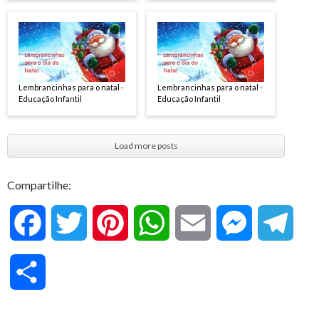
Lembrancinhas para o natal -
Lembrancinhas para o natal -
Educação Infantil
Educação Infantil
Load more posts
Compartilhe:
F
T
P
W
E
M
T
a
w
i
h
m
e
e
C
c
i
n
a
a
s
l
o