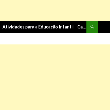
Pesquisa
Atividades para a Educação Infantil – Cantinho do Saber
PULAR
PARA
O
CONTEÚDO