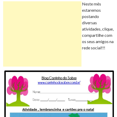
o
e
r
A
n
r
Neste mês
a
estaremos
o
r
e
p
g
a
postando
r
diversas
k
s
p
e
m
atividades, clique,
t
compartilhe com
t
r
os seus amigos na
i
rede social!!!
l
h
a
r