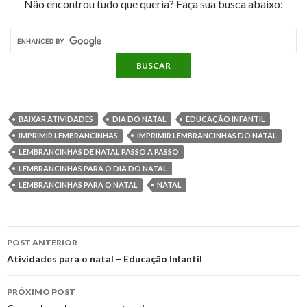
Não encontrou tudo que queria? Faça sua busca abaixo:
e
t
t
t
i
s
e
m
b
t
e
s
l
e
g
p
o
e
r
A
n
r
a
o
r
e
p
g
a
BAIXAR ATIVIDADES
DIA DO NATAL
EDUCAÇÃO INFANTIL
r
IMPRIMIR LEMBRANCINHAS
IMPRIMIR LEMBRANCINHAS DO NATAL
k
s
p
e
m
LEMBRANCINHAS DE NATAL PASSO A PASSO
t
LEMBRANCINHAS PARA O DIA DO NATAL
t
r
LEMBRANCINHAS PARA O NATAL
NATAL
i
l
POST ANTERIOR
Navegação
Atividades para o natal – Educação Infantil
h
do
PRÓXIMO POST
a