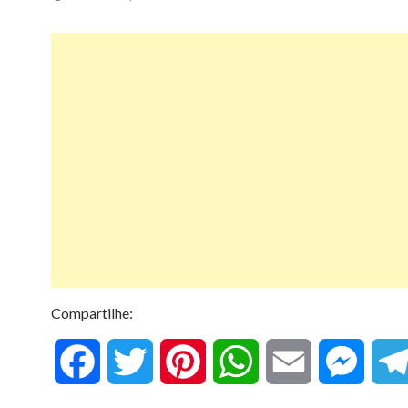
Compartilhe:
F
T
P
W
E
M
a
w
i
h
m
e