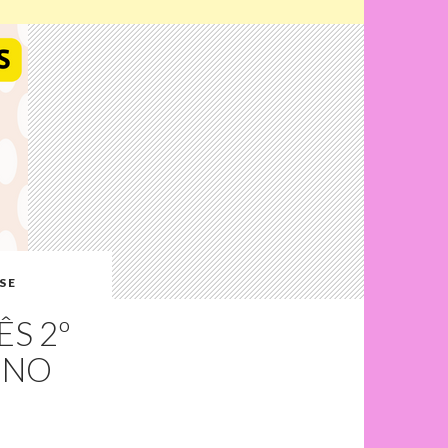
 E
S 2º
SINO