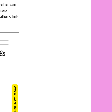
a
balhar com
m sua
r
lhar o link