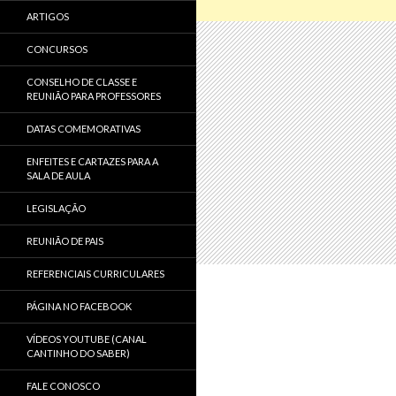
ARTIGOS
CONCURSOS
CONSELHO DE CLASSE E
REUNIÃO PARA PROFESSORES
DATAS COMEMORATIVAS
ENFEITES E CARTAZES PARA A
SALA DE AULA
LEGISLAÇÃO
REUNIÃO DE PAIS
REFERENCIAIS CURRICULARES
PÁGINA NO FACEBOOK
VÍDEOS YOUTUBE (CANAL
CANTINHO DO SABER)
FALE CONOSCO