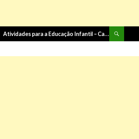
Pesquisa
Atividades para a Educação Infantil – Cantinho do Saber
PULAR
PARA
O
CONTEÚDO