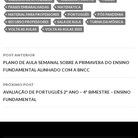
t
FRASES EMBARALHADAS
MATEMATICA
t
r
MATERIAL PARA PROFESSORES
PORTUGUÊS
PÓS PANDEMIA
i
RECURSO PROFESSORES
SALA DE AULA
TURMA DA MÔNICA
VOLTA AS AULAS
VOLTA AS AULAS 2023
l
h
POST ANTERIOR
Navegação
PLANO DE AULA SEMANAL SOBRE A PRIMAVERA DO ENSINO
a
FUNDAMENTAL ALINHADO COM A BNCC
do
r
post
PRÓXIMO POST
AVALIAÇÃO DE PORTUGUÊS 2º ANO – 4º BIMESTRE – ENSINO
FUNDAMENTAL