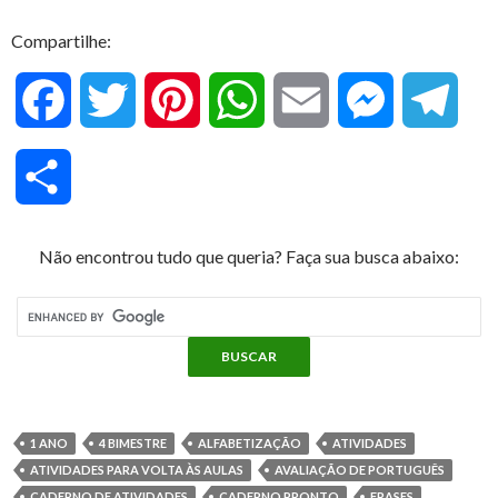
Compartilhe:
F
T
P
W
E
M
T
a
w
i
h
m
e
e
C
c
i
n
a
a
s
l
o
Não encontrou tudo que queria? Faça sua busca abaixo:
e
t
t
t
i
s
e
m
b
t
e
s
l
e
g
p
o
e
r
A
n
r
a
o
r
e
p
g
a
1 ANO
4 BIMESTRE
ALFABETIZAÇÃO
ATIVIDADES
r
ATIVIDADES PARA VOLTA ÀS AULAS
AVALIAÇÃO DE PORTUGUÊS
k
s
p
e
m
CADERNO DE ATIVIDADES
CADERNO PRONTO
FRASES