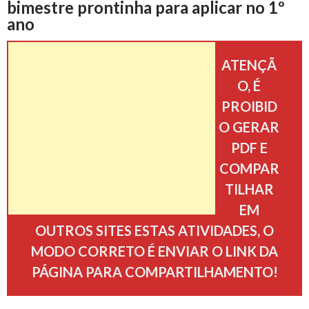
bimestre prontinha para aplicar no 1º
b
t
e
s
l
e
g
ano
p
o
e
r
A
n
r
ATENÇÃ
a
O, É
o
r
e
p
g
a
r
PROIBID
k
s
p
e
m
O GERAR
t
PDF E
t
r
COMPAR
i
TILHAR
l
EM
OUTROS SITES ESTAS ATIVIDADES, O
h
MODO CORRETO É ENVIAR O LINK DA
PÁGINA PARA COMPARTILHAMENTO!
a
r