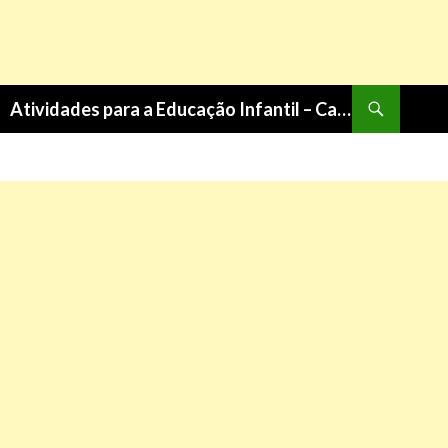
Pesquisa
Atividades para a Educação Infantil – Cantinho do Saber
PULAR
PARA
O
CONTEÚDO