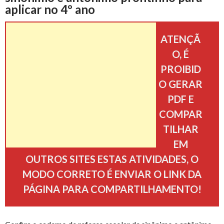
b
t
e
s
l
e
g
aplicar no 4º ano
p
o
e
r
A
n
r
ATENÇÃ
a
O, É
o
r
e
p
g
a
r
PROIBID
k
s
p
e
m
O GERAR
t
PDF E
t
r
COMPAR
i
TILHAR
l
EM
OUTROS SITES ESTAS ATIVIDADES, O
h
MODO CORRETO É ENVIAR O LINK DA
PÁGINA PARA COMPARTILHAMENTO!
a
r