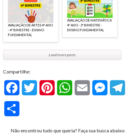
AVALIAÇÃO DE MATEMÁTICA
AVALIAÇÃO DE ARTES 4º ANO
4º ANO - 3º BIMESTRE -
- 4º BIMESTRE - ENSINO
ENSINO FUNDAMENTAL
FUNDAMENTAL
Load more posts
Compartilhe:
F
T
P
W
E
M
T
a
w
i
h
m
e
e
C
c
i
n
a
a
s
l
o
Não encontrou tudo que queria? Faça sua busca abaixo:
e
t
t
t
i
s
e