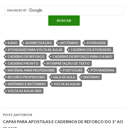
m
b
t
e
s
l
e
g
p
o
e
r
A
n
r
a
o
r
e
p
g
a
4 ANO
ALFABETIZAÇÃO
ANTÔNIMO
ATIVIDADES
r
ATIVIDADES PARA VOLTA ÀS AULAS
CADERNO DE ATIVIDADES
k
s
p
e
m
CADERNO DE REFORÇO
CADERNO DE REFORÇO PARA O 4 ANO
t
CADERNO PRONTO
INTERPRETAÇÃO DE TEXTO
t
r
MATERIAL PARA PROFESSORES
PORTUGUÊS
PÓS PANDEMIA
i
RECURSO PROFESSORES
SALA DE AULA
SINÔNIMO
SINÔNIMO E ANTÔNIMO
VOLTA AS AULAS
l
VOLTA AS AULAS 2023
h
POST ANTERIOR
a
Navegação
CAPAS PARA APOSTILAS E CADERNOS DE REFORÇO DO 1º AO