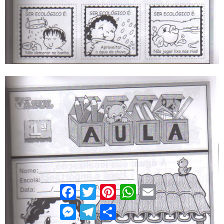
Facebook
Twitter
Pinterest
WhatsApp
Email
Messenger
Telegram
Compartilhar