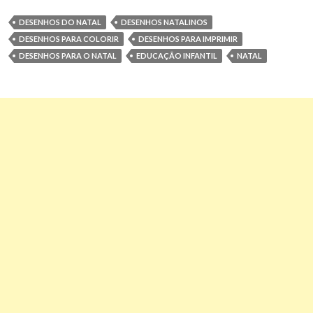
DESENHOS DO NATAL
DESENHOS NATALINOS
DESENHOS PARA COLORIR
DESENHOS PARA IMPRIMIR
DESENHOS PARA O NATAL
EDUCAÇÃO INFANTIL
NATAL