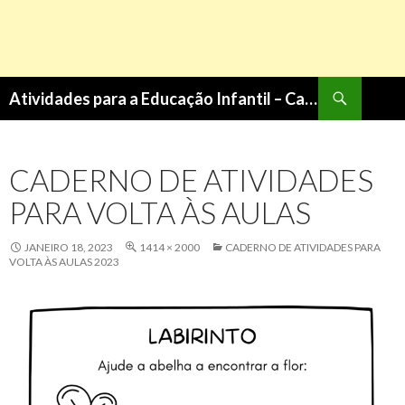
Pesquisa
Atividades para a Educação Infantil – Cantinho do Saber
PULAR
PARA
O
CADERNO DE ATIVIDADES
CONTEÚDO
PARA VOLTA ÀS AULAS
JANEIRO 18, 2023
1414 × 2000
CADERNO DE ATIVIDADES PARA
VOLTA ÀS AULAS 2023