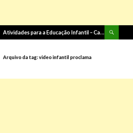
Pesquisa
Atividades para a Educação Infantil – Cantinho do Saber
PULAR
PARA
O
CONTEÚDO
Arquivo da tag: video infantil proclama