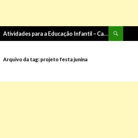
Pesquisa
Atividades para a Educação Infantil – Cantinho do Saber
PULAR
PARA
O
CONTEÚDO
Arquivo da tag: projeto festa junina