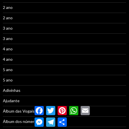
2 ano
2 ano
3 ano
3 ano
4 ano
4 ano
5 ano
5 ano
Adivinhas
Ajudante
Facebook
Twitter
Pinterest
WhatsApp
Email
Álbum das Vogais
Messenger
Telegram
Compartilhar
Álbum dos números