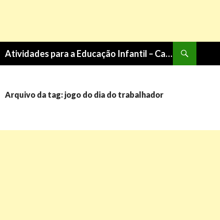
Pesquisa
Atividades para a Educação Infantil – Cantinho do Saber
PULAR
PARA
O
CONTEÚDO
Arquivo da tag: jogo do dia do trabalhador