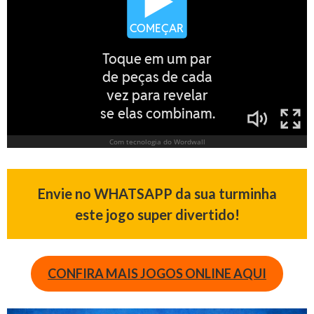
Envie no WHATSAPP da sua turminha
este jogo super divertido!
CONFIRA MAIS JOGOS ONLINE AQUI