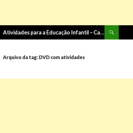
Pesquisa
Atividades para a Educação Infantil – Cantinho do Saber
PULAR
PARA
O
CONTEÚDO
Arquivo da tag: DVD com atividades