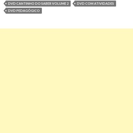
DVD CANTINHO DO SABER VOLUME 2
DVD COM ATIVIDADES
DVD PEDAGÓGICO