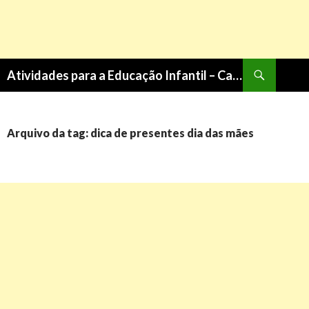
Pesquisa
Atividades para a Educação Infantil – Cantinho do Saber
PULAR
PARA
O
CONTEÚDO
Arquivo da tag: dica de presentes dia das mães