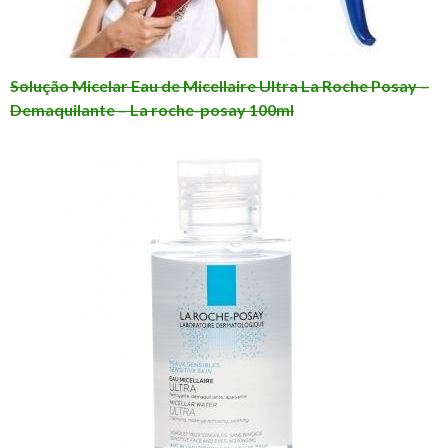
Solução Micelar Eau de Micellaire Ultra La Roche Posay –
Demaquilante – La roche-posay 100ml