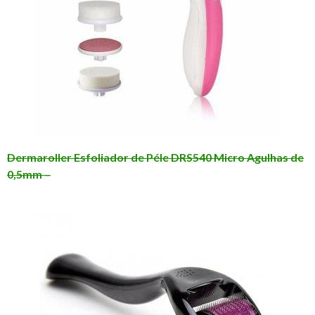
Dermaroller Esfoliador de Péle DRS540 Micro Agulhas de
0,5mm –