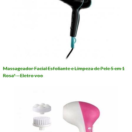
Massageador Facial Esfoliante e Limpeza de Pele 5 em 1
Rosa* – Eletro voo