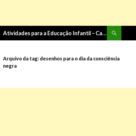
Pesquisa
Atividades para a Educação Infantil – Cantinho do Saber
PULAR
PARA
O
CONTEÚDO
Arquivo da tag: desenhos para o dia da consciência
negra