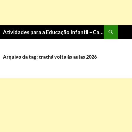
Pesquisa
Atividades para a Educação Infantil – Cantinho do Saber
PULAR
PARA
O
CONTEÚDO
Arquivo da tag: crachá volta às aulas 2026