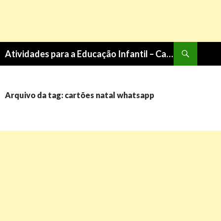
Pesquisa
Atividades para a Educação Infantil – Cantinho do Saber
PULAR
PARA
O
CONTEÚDO
Arquivo da tag: cartões natal whatsapp