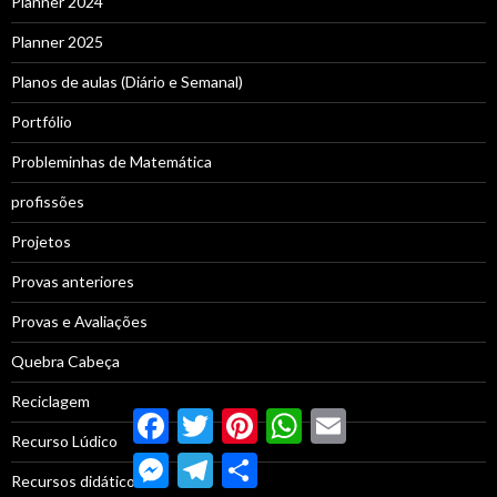
Planner 2024
Planner 2025
Planos de aulas (Diário e Semanal)
Portfólio
Probleminhas de Matemática
profissões
Projetos
Provas anteriores
Provas e Avaliações
Quebra Cabeça
Reciclagem
Facebook
Twitter
Pinterest
WhatsApp
Email
Recurso Lúdico
Messenger
Telegram
Compartilhar
Recursos didáticos