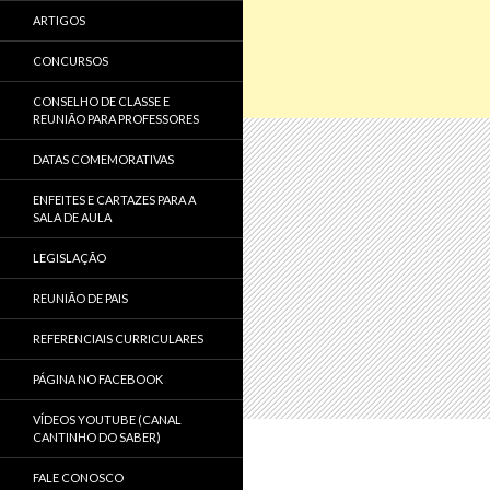
ARTIGOS
CONCURSOS
CONSELHO DE CLASSE E
REUNIÃO PARA PROFESSORES
DATAS COMEMORATIVAS
ENFEITES E CARTAZES PARA A
SALA DE AULA
LEGISLAÇÃO
REUNIÃO DE PAIS
REFERENCIAIS CURRICULARES
PÁGINA NO FACEBOOK
VÍDEOS YOUTUBE (CANAL
CANTINHO DO SABER)
FALE CONOSCO