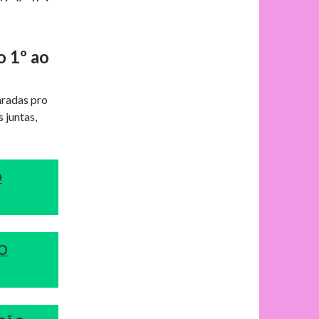
o 1º ao
aradas pro
 juntas,
O
ÃO